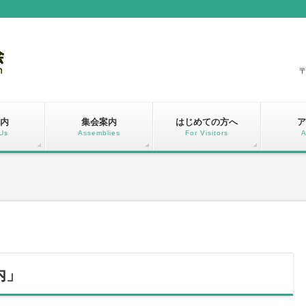
〒
内
集会案内
はじめての方へ
ア
Us
Assemblies
For Visitors
A
」
内」