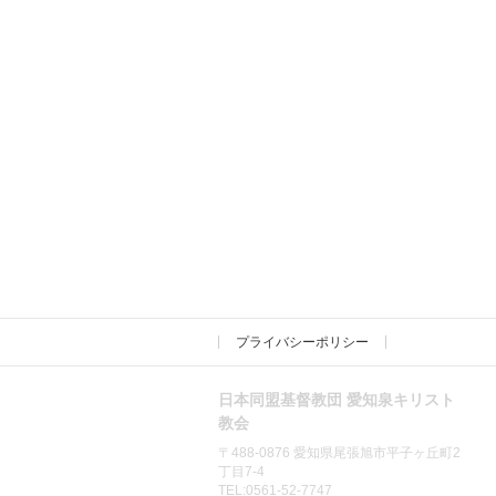
プライバシーポリシー
日本同盟基督教団 愛知泉キリスト
教会
〒488-0876 愛知県尾張旭市平子ヶ丘町2
丁目7-4
TEL:0561-52-7747