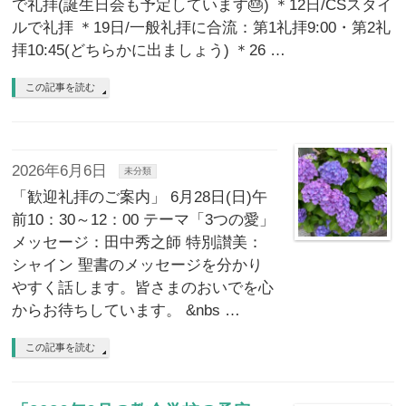
で礼拝(誕生日会も予定しています🎂) ＊12日/CSスタイ
ルで礼拝 ＊19日/一般礼拝に合流：第1礼拝9:00・第2礼
拝10:45(どちらかに出ましょう) ＊26 …
この記事を読む
2026年6月6日
未分類
「歓迎礼拝のご案内」 6月28日(日)午
前10：30～12：00 テーマ「3つの愛」
メッセージ：田中秀之師 特別讃美：
シャイン 聖書のメッセージを分かり
やすく話します。皆さまのおいでを心
からお待ちしています。 &nbs …
この記事を読む