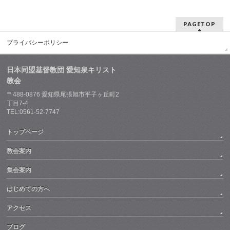
PAGETOP
プライバシーポリシー
日本同盟基督教団 愛知泉キリスト
教会
〒488-0876 愛知県尾張旭市平子ヶ丘町2
丁目7-4
TEL:0561-52-7747
トップページ
教会案内
集会案内
はじめての方へ
アクセス
ブログ