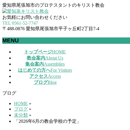
愛知県尾張旭市のプロテスタントのキリスト教会
お気軽にお問い合わせください
TEL 0561-52-7747
〒488-0876 愛知県尾張旭市平子ヶ丘町2丁目7-4
MENU
メ
トップページ
HOME
ニ
教会案内
About Us
ュ
集会案内
Assemblies
ー
はじめての方へ
For Visitors
を
アクセス
Access
飛
ブログ
Blog
ば
ブログ
す
HOME
»
ブログ
»
未分類
»
「2026年6月の教会学校の予定」