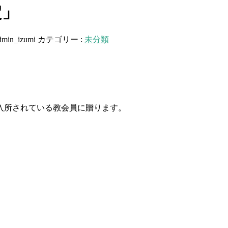
定」
dmin_izumi
カテゴリー :
未分類
入所されている教会員に贈ります。