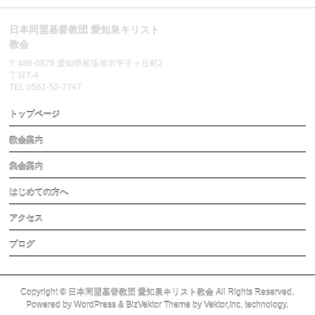
日本同盟基督教団 愛知泉キリスト
教会
〒488-0876 愛知県尾張旭市平子ヶ丘町2
丁目7-4
TEL:0561-52-7747
トップページ
教会案内
集会案内
はじめての方へ
アクセス
ブログ
Copyright ©
日本同盟基督教団 愛知泉キリスト教会
All Rights Reserved.
Powered by
WordPress
&
BizVektor Theme
by
Vektor,Inc.
technology.