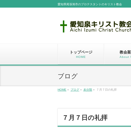
愛知県尾張旭市のプロテスタントのキリスト教会
トップページ
教会案
HOME
About 
ブログ
HOME
»
ブログ
»
未分類
»
７月７日の礼拝
７月７日の礼拝