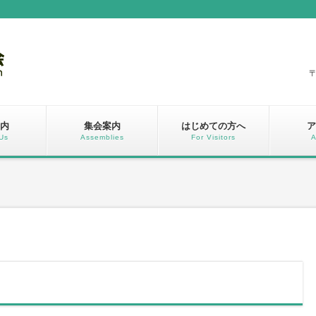
〒
内
集会案内
はじめての方へ
ア
Us
Assemblies
For Visitors
A