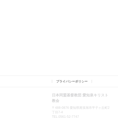
プライバシーポリシー
日本同盟基督教団 愛知泉キリスト
教会
〒488-0876 愛知県尾張旭市平子ヶ丘町2
丁目7-4
TEL:0561-52-7747